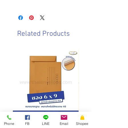
ขนาดซอง : 16.2 x 22.86 ซม.
วันและเวลาทำการของบริษัท
ชนิดฝา : ฝาตรง
จันทร์-เสาร์ : 8.00-17.00 น.
ชนิดกระดาษ : กระดาษคราฟท์
วันอาทิตย์ : ปิดทำการ
ความหนา : 110/125 แกรม
วันหยุดนักขัตฤกษ์ : ปิดทำการ
การบรรจุ : 500 ซอง/กล่อง
Related Products
วันและเวลาในการจัดส่งสินค้า
ทำการจัดส่งสินค้าทุกวันทำการ โดยการ
สั่งซื้อก่อนเวลา 10.00 น. สามารถจัดส่ง
ภายในวันเดียวกัน
การสั่งซื้อหลังเวลา 10.00น.
จัดส่ง
ภายในวันทำการถัดไป
ซองเอกสาร KA มีจ่าหน้า ฝาซอง
สั่งผลิตสายคาดกล่อง
Phone
FB
LINE
Email
Shopee