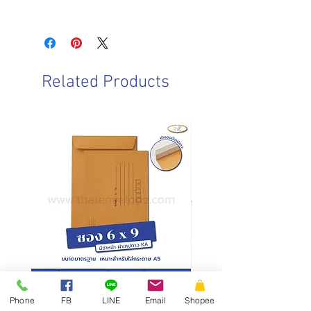
ขนาดซอง : 32.4 x 45.7 ซม.
วันและเวลาทำการของบริษัท
ชนิดฝา : ฝาตรง
จันทร์-เสาร์ : 8.00-17.00 น.
ชนิดกระดาษ : กระดาษคราฟน้ำตาล
วันอาทิตย์ : ปิดทำการ
ความหนา : 110/125 แกรม
วันหยุดนักขัตฤกษ์ : ปิดทำการ
การบรรจุ : 250 ซอง/กล่อง
Related Products
วันและเวลาในการจัดส่งสินค้า
ทำการจัดส่งสินค้าทุกวันทำการ โดยการ
สั่งซื้อก่อนเวลา 10.00 น. สามารถจัดส่ง
ภายในวันเดียวกัน
การสั่งซื้อหลังเวลา 10.00น.
จัดส่ง
ภายในวันทำการถัดไป
ซองเอกสาร KA มีจ่าหน้า ฝาซอง
สั่งผลิตสายคาดกล่อง
Phone
FB
LINE
Email
Shopee