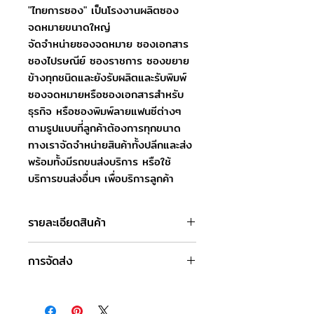
"ไทยการซอง" เป็นโรงงานผลิตซอง
จดหมายขนาดใหญ่
จัดจำหน่ายซองจดหมาย ซองเอกสาร
ซองไปรษณีย์ ซองราชการ ซองขยาย
ข้างทุกชนิดและยังรับผลิตและรับพิมพ์
ซองจดหมายหรือซองเอกสารสำหรับ
ธุรกิจ หรือซองพิมพ์ลายแฟนซีต่างๆ
ตามรูปแบบที่ลูกค้าต้องการทุกขนาด
ทางเราจัดจำหน่ายสินค้าทั้งปลีกและส่ง
พร้อมทั้งมีรถขนส่งบริการ หรือใช้
บริการขนส่งอื่นๆ เพื่อบริการลูกค้า
รายละเอียดสินค้า
ชื่อสินค้า : ซองเอกสารน้ำตาล KA 5 x 8
การจัดส่ง
นิ้ว
ขนาดซอง : 5 x 8 นิ้ว หรือ 12.7 x 20.3
วันและเวลาทำการของบริษัท
ซม.
จันทร์-เสาร์ : 8.00-17.00 น.
ชนิดฝา : ฝาตรง