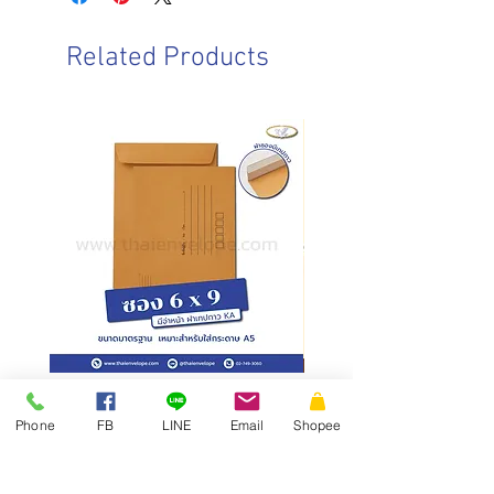
วันอาทิตย์ : ปิดทำการ
ชนิดกระดาษ : กระดาษคราฟน้ำตาล
วันหยุดนักขัตฤกษ์ : ปิดทำการ
ความหนา : 125 แกรม
Related Products
การบรรจุ : 500 ซอง/กล่อง
วันและเวลาในการจัดส่งสินค้า
ทำการจัดส่งสินค้าทุกวันทำการ โดยการ
สั่งซื้อก่อนเวลา 10.00 น. สามารถจัดส่ง
ภายในวันเดียวกัน
การสั่งซื้อหลังเวลา 10.00น.
จัดส่ง
ภายในวันทำการถัดไป
ซองเอกสาร KA มีจ่าหน้า ฝาซอง
สั่งผลิตสายคาดกล่อง
แถบเทป
Phone
FB
LINE
Email
Shopee