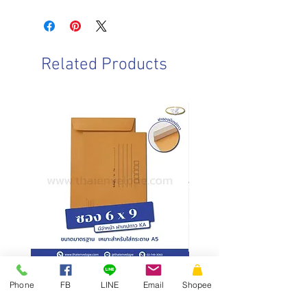
วันและเวลาทำการของบริษัท
ชนิดฝา : ฝาตรง
จันทร์-เสาร์ : 8.00-17.00 น.
ชนิดกระดาษ : กระดาษคราฟน้ำตาล
วันอาทิตย์ : ปิดทำการ
ความหนา : 110/125 แกรม
วันหยุดนักขัตฤกษ์ : ปิดทำการ
การบรรจุ : 250 ซอง/กล่อง
Related Products
วันและเวลาในการจัดส่งสินค้า
ทำการจัดส่งสินค้าทุกวันทำการ โดยการ
สั่งซื้อก่อนเวลา 10.00 น. สามารถจัดส่ง
ภายในวันเดียวกัน
การสั่งซื้อหลังเวลา 10.00น.
จัดส่ง
ภายในวันทำการถัดไป
ซองเอกสาร KA มีจ่าหน้า ฝาซอง
สั่งผลิตสายคาดกล่อง
Phone
FB
LINE
Email
Shopee
แถบเทป