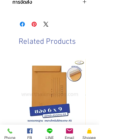
การจัดส่ง
พิมพ์ครุฑ
ขนาดซอง : 23.2 x 10.8 ซม.
วันและเวลาทำการของบริษัท
ชนิดฝา : ฝาสามเหลี่ยม
จันทร์-เสาร์ : 8.00-17.00 น.
ชนิดกระดาษ : กระดาษปอนด์
วันอาทิตย์ : ปิดทำการ
ความหนา : 70 แกรม, 90 แกรม
วันหยุดนักขัตฤกษ์ : ปิดทำการ
การบรรจุ : 500 ซอง/กล่อง
Related Products
วันและเวลาในการจัดส่งสินค้า
ทำการจัดส่งสินค้าทุกวันทำการ โดยการ
สั่งซื้อก่อนเวลา 10.00 น. สามารถจัดส่ง
ภายในวันเดียวกัน
การสั่งซื้อหลังเวลา 10.00น.
จัดส่ง
ภายในวันทำการถัดไป
ซองเอกสาร KA มีจ่าหน้า ฝาซอง
สั่งผลิตสายคาดกล่อง
Phone
FB
LINE
Email
Shopee