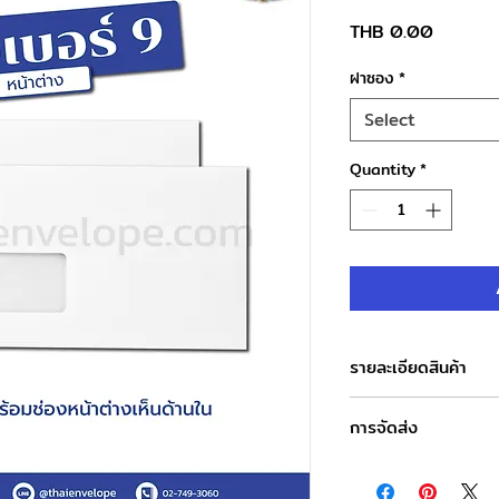
Price
THB 0.00
ฝาซอง
*
Select
Quantity
*
รายละเอียดสินค้า
ชื่อสินค้า : ซองจดหมา
การจัดส่ง
ขนาดซอง : 23.2 x 10.
ชนิดฝา : ฝาแหลม
วันและเวลาทำการของบ
ชนิดกระดาษ : กระดา
จันทร์-เสาร์ : 8.00-1