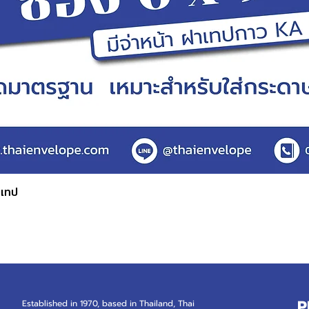
บเทป
Quick View
P
Established in 1970, based in Thailand, Thai