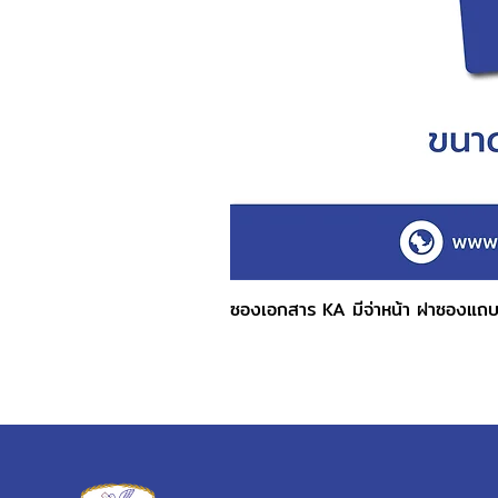
ซองเอกสาร KA มีจ่าหน้า ฝาซองแถ