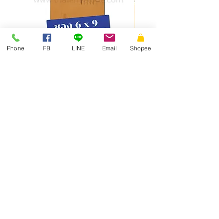
Phone
FB
LINE
Email
Shopee
ซองเอกสาร KA มีจ่าหน้า ฝาซอง
สั่งผลิตสายคาดกล่อง
แถบเทป
THAI
ENVELOPE
MANUFACTURING
Thai Envelope Company Limited